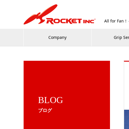
All for
Company
Grip Se
BLOG
ブログ