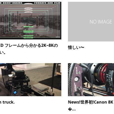
ED フレームから分かる2K~8Kの
惜しい〜
い。
 truck.
News!世界初!Canon 8K
�...