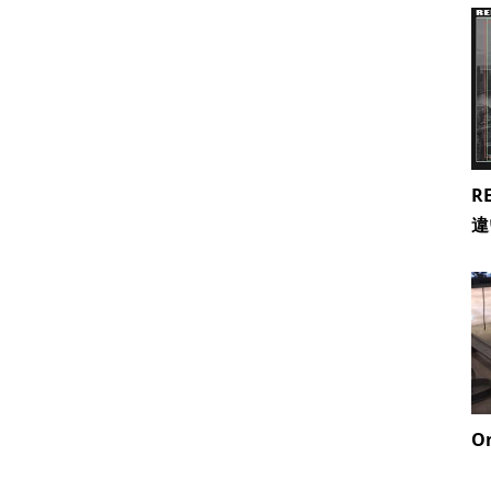
R
違
On