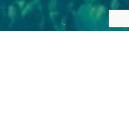
All for Fan！
～すべてはエンドユーザーのため
に～
私たちは、音楽を初めとするエンターテイメントやスポーツを愛
する人々の心に寄り添い、
映像を通じて夢や勇気、感動を全ての人に共有してまいります。
安全第一と危機管理にも着実に対応し、日々たゆまぬ努力で専門
技術を磨き、人間としても成長し続けます。