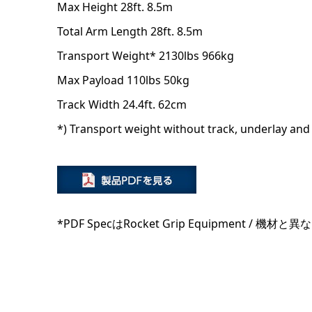
Max Height 28ft. 8.5m
Total Arm Length 28ft. 8.5m
Transport Weight* 2130lbs 966kg
Max Payload 110lbs 50kg
Track Width 24.4ft. 62cm
*) Transport weight without track, underlay an
*PDF SpecはRocket Grip Equipmen