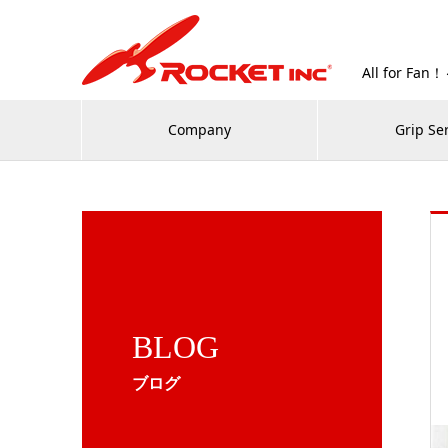
All for
Company
Grip Se
BLOG
ブログ