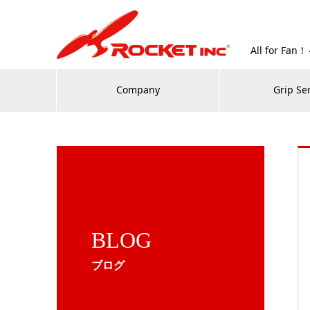
All for
Company
Grip Se
BLOG
ブログ