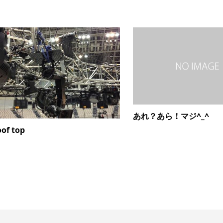
あれ？あら！マジ^_^
of top