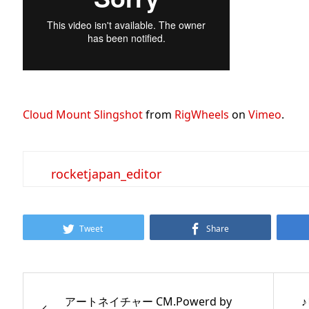
Cloud Mount Slingshot
from
RigWheels
on
Vimeo
.
rocketjapan_editor
Tweet
Share
アートネイチャー CM.Powerd by
♪