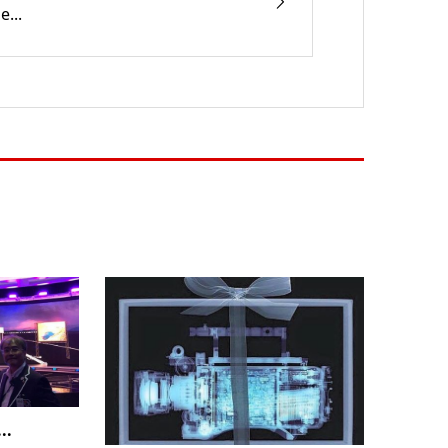
e...
..