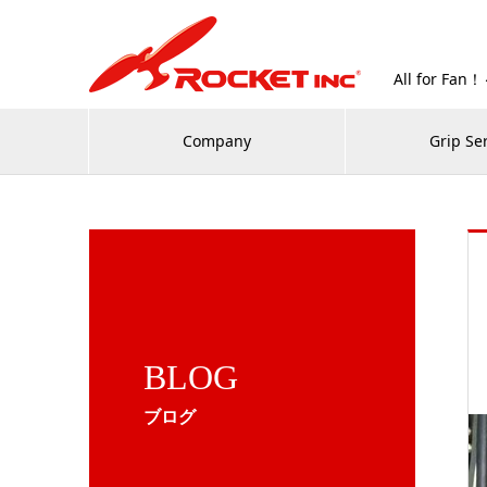
All for
Company
Grip Se
BLOG
ブログ