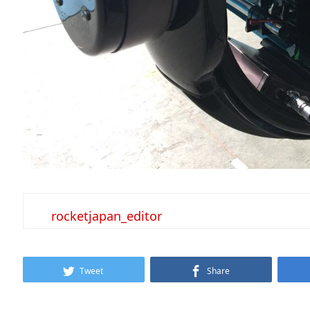
rocketjapan_editor
Tweet
Share