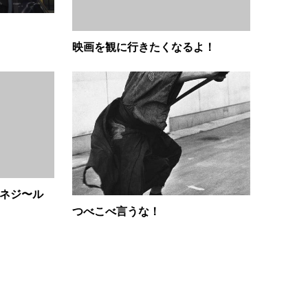
映画を観に行きたくなるよ！
てネジ〜ル
つべこべ言うな！