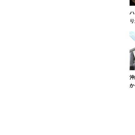
ハ
り
沖
か