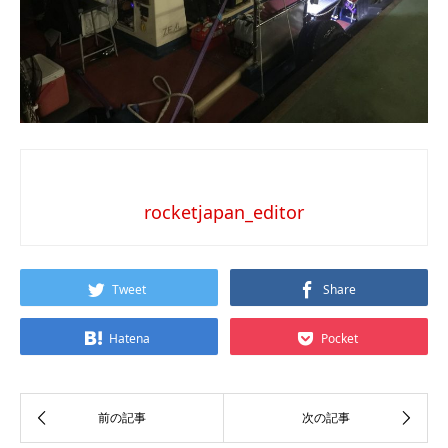
rocketjapan_editor
Tweet
Share
Hatena
Pocket