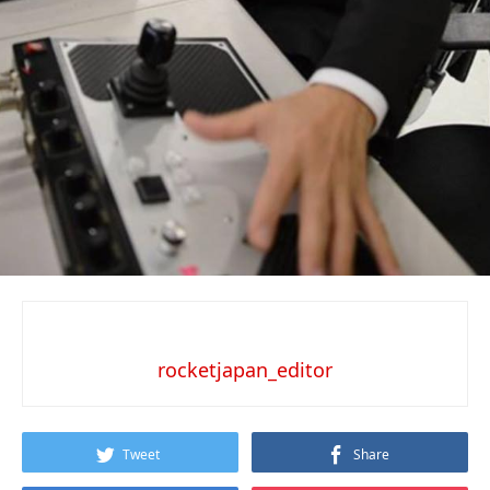
rocketjapan_editor
Tweet
Share