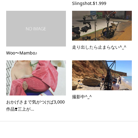
Slingshot.$1.999
走り出したら止まらない^_^
Woo〜Mambo♪
撮影中^_^
おかげさまで気がつけば3,000
作品❣️三上が...