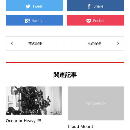
Tweet
Share
Hatena
Pocket
関連記事
Oconnor Heavy!!!!!
Cloud Mount