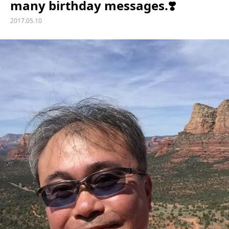
many birthday messages.❣️
2017.05.10