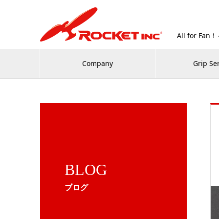
All for
Company
Grip Se
BLOG
ブログ