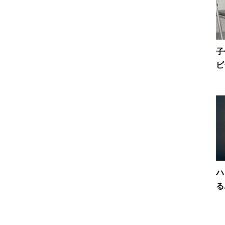
子
ビ
ハ
る