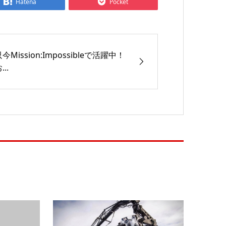
Hatena
Pocket
今Mission:Impossibleで活躍中！
...