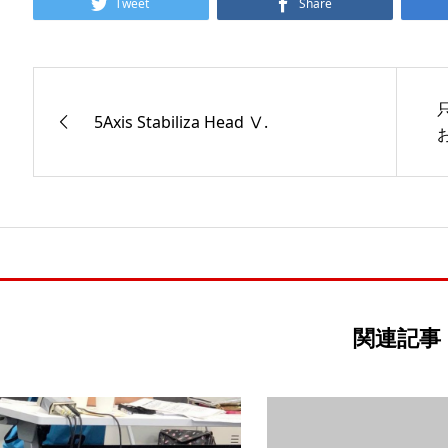
Tweet
Share
只
5Axis Stabiliza Head Ⅴ.
お
関連記事