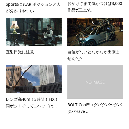
おかげさまで気がつけば3,000
SportsにもAR ポジションと人
作品❣️三上が...
が分かりやすい！
直射日光に注意！
自信がないとなかなか出来ま
せん^_^
レンズ高40m！3時間！FIX！
BOLT Cool!!!!♪ダバダバ〜ダバ
同ポジ！そして…ヘッドは...
ダバHave ...