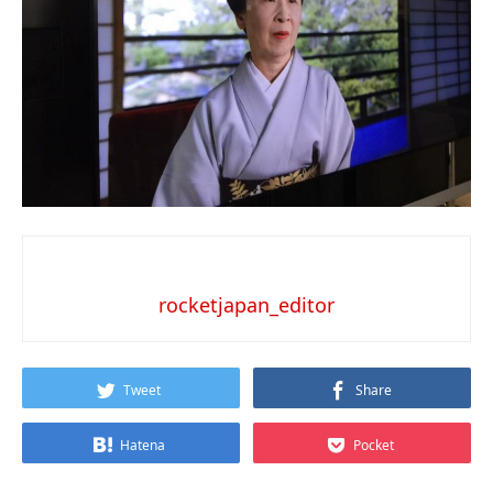
rocketjapan_editor
Tweet
Share
Hatena
Pocket