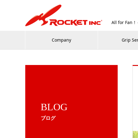
All for
Company
Grip Se
BLOG
ブログ