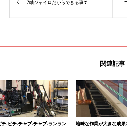
7軸ジャイロだからできる事❣
関連記事
ピチ.ピチ.チャプ.チャプ.ランラン
地味な作業が大きな成果