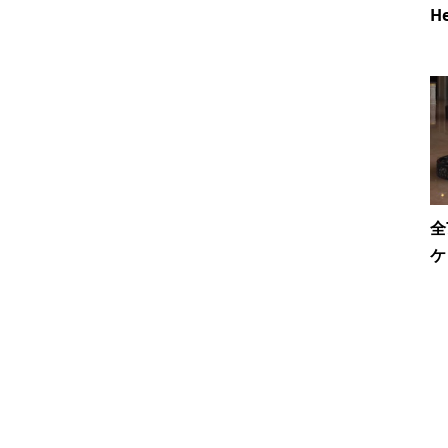
He
全
ケ