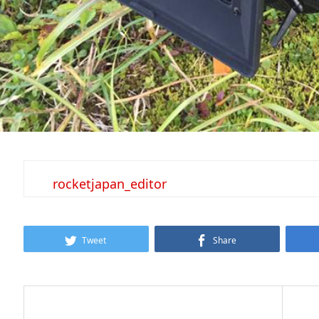
rocketjapan_editor
Tweet
Share