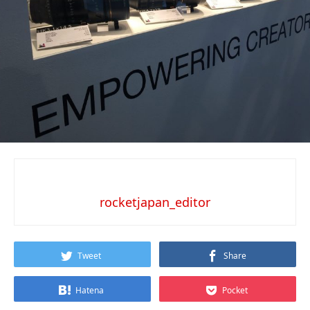
rocketjapan_editor
Tweet
Share
Hatena
Pocket