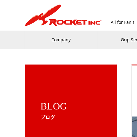
All for
Company
Grip Se
BLOG
ブログ